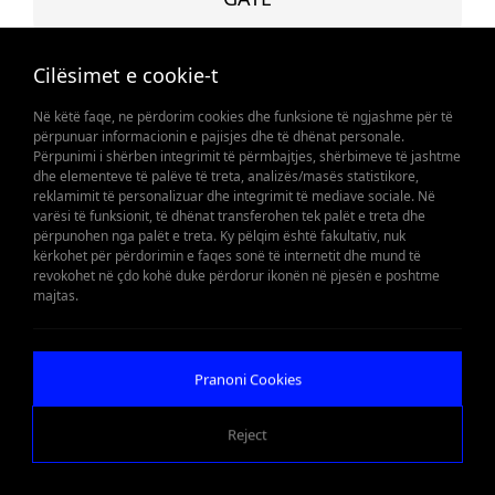
Cilësimet e cookie-t
Në këtë faqe, ne përdorim cookies dhe funksione të ngjashme për të
përpunuar informacionin e pajisjes dhe të dhënat personale.
Përpunimi i shërben integrimit të përmbajtjes, shërbimeve të jashtme
dhe elementeve të palëve të treta, analizës/masës statistikore,
reklamimit të personalizuar dhe integrimit të mediave sociale. Në
varësi të funksionit, të dhënat transferohen tek palët e treta dhe
përpunohen nga palët e treta. Ky pëlqim është fakultativ, nuk
kërkohet për përdorimin e faqes sonë të internetit dhe mund të
revokohet në çdo kohë duke përdorur ikonën në pjesën e poshtme
majtas.
Pranoni Cookies
Reject