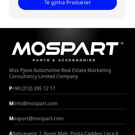
Të gjitha Produktet
Mos Pjesë Automotive Real Estate
Marketing
Consultancy Limited Company
P
+90 (212) 285 12 17
M
info@mospart.com
M
export@mospart.com
A
Bahçeşehir 2. Kısım Mah. Posta Caddesi Loca A