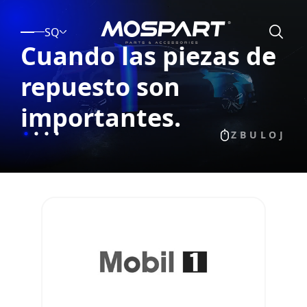
SQ
Cada Pieza, con la
Garantía
de Mospart.
ZBULOJ