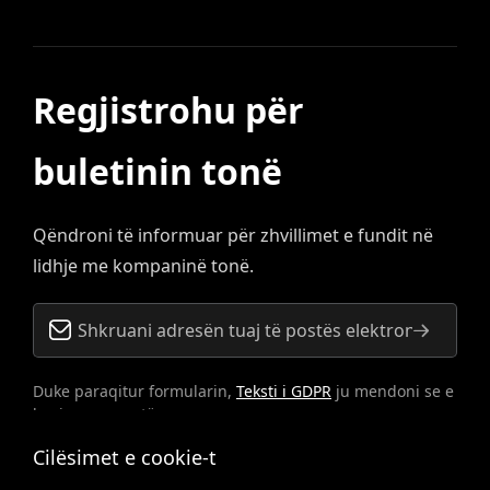
Regjistrohu për
buletinin tonë
Qëndroni të informuar për zhvillimet e fundit në
lidhje me kompaninë tonë.
Duke paraqitur formularin,
Teksti i GDPR
ju mendoni se e
keni pranuar atë.
Cilësimet e cookie-t