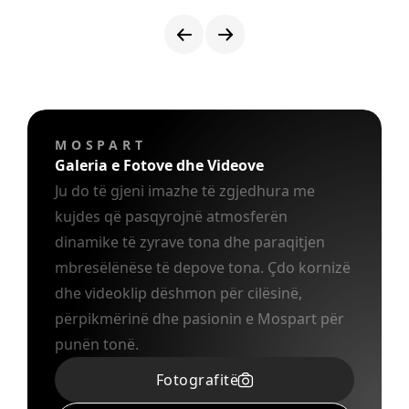
MOSPART
Galeria e Fotove dhe Videove
Ju do të gjeni imazhe të zgjedhura me
kujdes që pasqyrojnë atmosferën
dinamike të zyrave tona dhe paraqitjen
mbresëlënëse të depove tona. Çdo kornizë
dhe videoklip dëshmon për cilësinë,
përpikmërinë dhe pasionin e Mospart për
punën tonë.​
Fotografitë