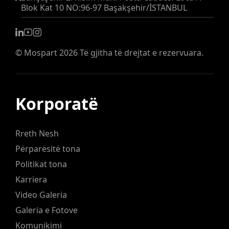
Blok Kat 10 NO:96-97 Başakşehir/İSTANBUL
©
Mospart
2026 Të gjitha të drejtat e rezervuara.
Korporatë
Rreth Nesh
Përparësitë tona
Politikat tona
Karriera
Video Galeria
Galeria e Fotove
Komunikimi