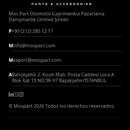
Mos Part Otomotiv Gayrimenkul Pazarlama
Danışmanlık Limited Şirketi
P
+90 (212) 285 12 17
M
info@mospart.com
M
export@mospart.com
A
Bahçeşehir 2. Kısım Mah. Posta Caddesi Loca A
Blok Kat 10 NO:96-97 Başakşehir/İSTANBUL
©
Mospart
2026 Todos los derechos reservados.