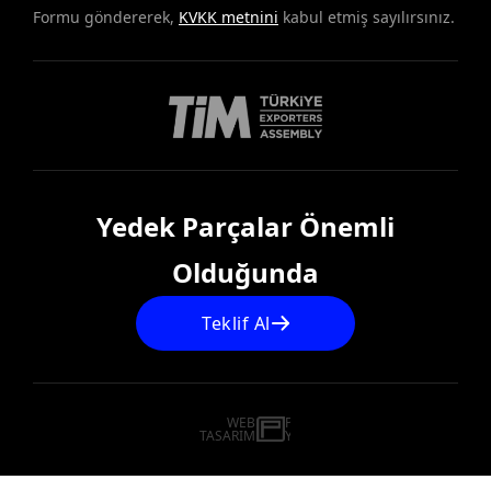
Formu göndererek,
KVKK metnini
kabul etmiş sayılırsınız.
Yedek Parçalar Önemli
Olduğunda
Teklif Al
WEB
İSTANBUL WEB TASARIM AJANSI - PENTA YAZIL
TASARIM