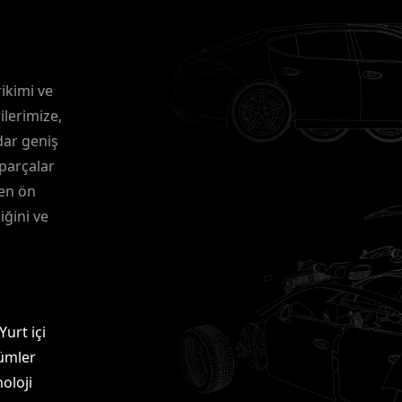
rikimi ve
ilerimize,
dar geniş
parçalar
en ön
iğini ve
urt içi
zümler
oloji