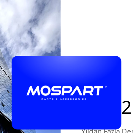
0
0
0
1
1
1
2
+
2
2
0
3
3
3
Yıldan Fazla D