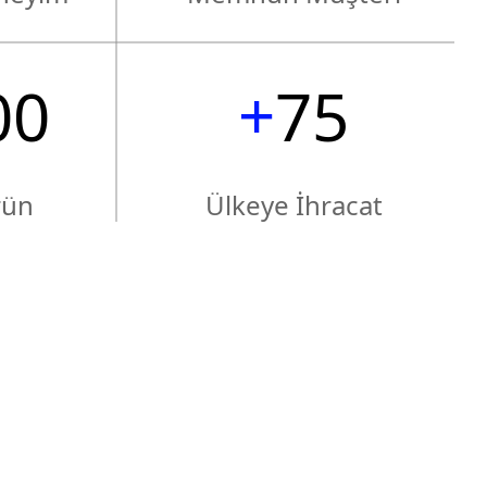
6
4
7
2
2
+
0
0
7
5
8
3
3
1
1
8
6
9
4
4
rün
Ülkeye İhracat
2
2
9
7
5
5
3
3
8
6
6
4
4
9
7
7