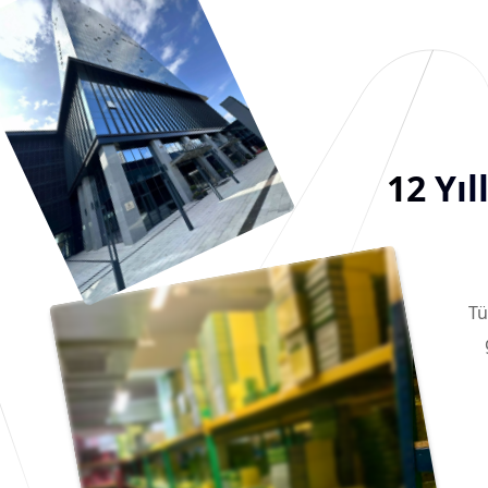
12 Yı
Tü