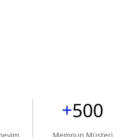
0
1
1
2
2
0
3
3
1
4
4
2
+
5
0
0
5
3
6
1
1
eneyim
Memnun Müşteri