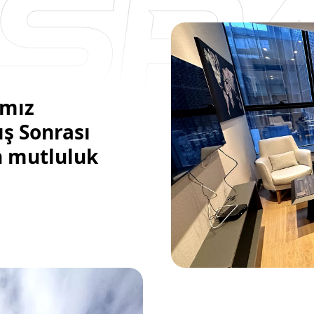
ımız
ş Sonrası
n mutluluk