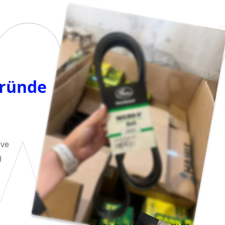
Üründe
 ve
)