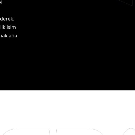
yi
ederek,
lk isim
lmak ana