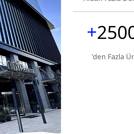
1
4
4
4
+
2
5
0
5
5
3
6
1
6
6
'den Fazla Ü
4
7
2
7
7
5
8
3
8
8
6
9
4
9
9