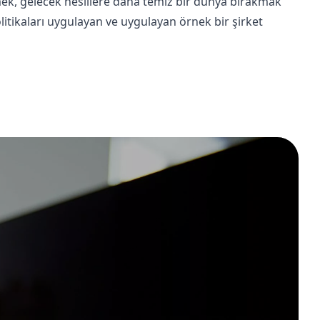
ek, gelecek nesillere daha temiz bir dünya bırakmak
litikaları uygulayan ve uygulayan örnek bir şirket