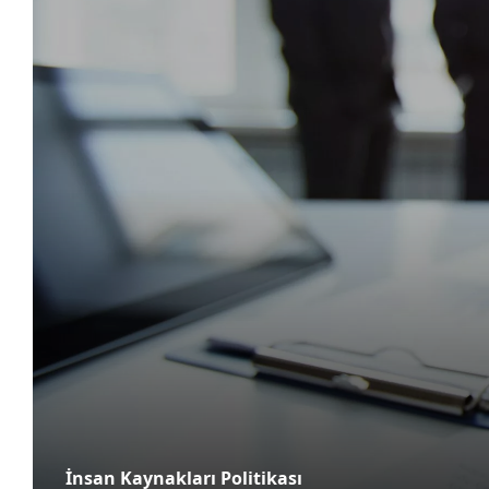
Mospart Hizmet Politikası
Müşteri memnuniyetini en üst seviyede tutmayı hedefl
müşterilerimizin ihtiyaçlarına dinamik ve etkin çö