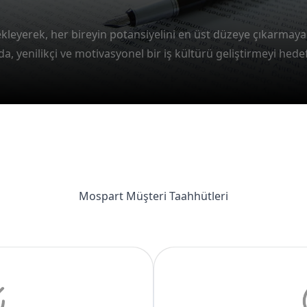
Mospart Müşteri Taahhütleri
iyat
En Hız