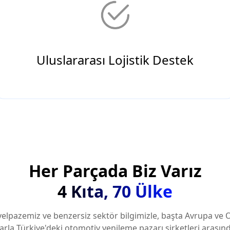
Her Parçada Biz Varız
4 Kıta, 70 Ülke
yelpazemiz ve benzersiz sektör bilgimizle, başta Avrupa ve
arla Türkiye'deki otomotiv yenileme pazarı şirketleri arasınd