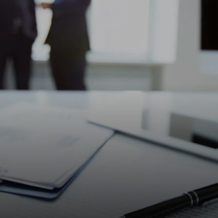
iyoruz. Kaliteli ürün sunumu, hızlı ve güvenilir servis anlay
zümler sağlamayı amaçlıyoruz.