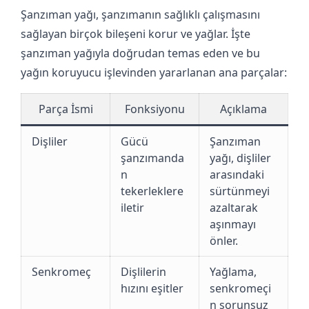
Şanzıman yağı, şanzımanın sağlıklı çalışmasını
sağlayan birçok bileşeni korur ve yağlar. İşte
şanzıman yağıyla doğrudan temas eden ve bu
yağın koruyucu işlevinden yararlanan ana parçalar:
Parça İsmi
Fonksiyonu
Açıklama
Dişliler
Gücü
Şanzıman
şanzımanda
yağı, dişliler
n
arasındaki
tekerleklere
sürtünmeyi
iletir
azaltarak
aşınmayı
önler.
Senkromeç
Dişlilerin
Yağlama,
hızını eşitler
senkromeçi
n sorunsuz