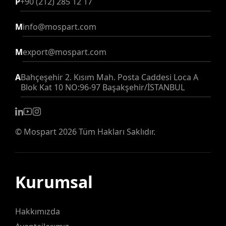
P
+90 (212) 285 12 17
M
info@mospart.com
M
export@mospart.com
A
Bahçeşehir 2. Kısım Mah. Posta Caddesi Loca A
Blok Kat 10 NO:96-97 Başakşehir/İSTANBUL
©
Mospart
2026 Tüm Hakları Saklıdır.
Kurumsal
Hakkımızda