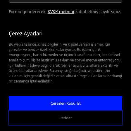
Formu göndererek,
KVKK metnini
kabul etmiş sayılırsınız.
Çerez Ayarları
Bu web sitesinde, cihaz bilgilerini ve kişisel verileri işlemek için
çerezler ve benzer özellikler kullanıyoruz. Bu işlem içerik
entegrasyonu, harici hizmetler ve üçüncü taraf unsurları, istatistiksel
analiz/ölçüm, kişiselleştirilmiş reklam ve sosyal medya entegrasyonu
Yedek Parçalar Önemli
için kullanılır. İşleve bağlı olarak, veriler üçüncü taraflara aktarılır ve
üçüncü taraflarca işlenir. Bu onay isteğe bağlıdır, web sitemizin
kullanımı için gerekli değildir ve sol alttaki simge kullanılarak herhangi
Olduğunda
bir zamanda iptal edilebilir.
Teklif Al
Çerezleri Kabul Et
Reddet
WEB
İSTANBUL WEB TASARIM AJANSI - PENTA YAZIL
TASARIM