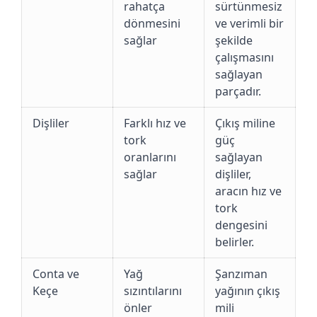
rahatça
sürtünmesiz
dönmesini
ve verimli bir
sağlar
şekilde
çalışmasını
sağlayan
parçadır.
Dişliler
Farklı hız ve
Çıkış miline
tork
güç
oranlarını
sağlayan
sağlar
dişliler,
aracın hız ve
tork
dengesini
belirler.
Conta ve
Yağ
Şanzıman
Keçe
sızıntılarını
yağının çıkış
önler
mili