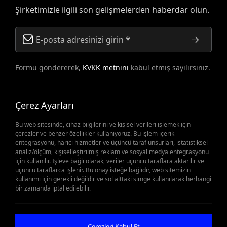
Şirketimizle ilgili son gelişmelerden haberdar olun.
Formu göndererek,
KVKK metnini
kabul etmiş sayılırsınız.
Çerez Ayarları
Bu web sitesinde, cihaz bilgilerini ve kişisel verileri işlemek için
çerezler ve benzer özellikler kullanıyoruz. Bu işlem içerik
entegrasyonu, harici hizmetler ve üçüncü taraf unsurları, istatistiksel
analiz/ölçüm, kişiselleştirilmiş reklam ve sosyal medya entegrasyonu
Yedek Parçalar Önemli
için kullanılır. İşleve bağlı olarak, veriler üçüncü taraflara aktarılır ve
üçüncü taraflarca işlenir. Bu onay isteğe bağlıdır, web sitemizin
kullanımı için gerekli değildir ve sol alttaki simge kullanılarak herhangi
Olduğunda
bir zamanda iptal edilebilir.
Teklif Al
Çerezleri Kabul Et