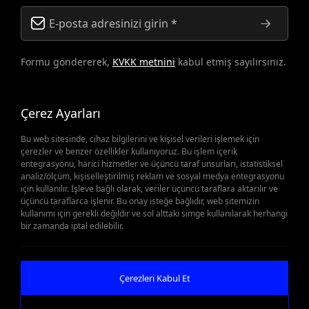
Formu göndererek,
KVKK metnini
kabul etmiş sayılırsınız.
Çerez Ayarları
Bu web sitesinde, cihaz bilgilerini ve kişisel verileri işlemek için
çerezler ve benzer özellikler kullanıyoruz. Bu işlem içerik
entegrasyonu, harici hizmetler ve üçüncü taraf unsurları, istatistiksel
analiz/ölçüm, kişiselleştirilmiş reklam ve sosyal medya entegrasyonu
Yedek Parçalar Önemli
için kullanılır. İşleve bağlı olarak, veriler üçüncü taraflara aktarılır ve
üçüncü taraflarca işlenir. Bu onay isteğe bağlıdır, web sitemizin
kullanımı için gerekli değildir ve sol alttaki simge kullanılarak herhangi
Olduğunda
bir zamanda iptal edilebilir.
Teklif Al
Çerezleri Kabul Et