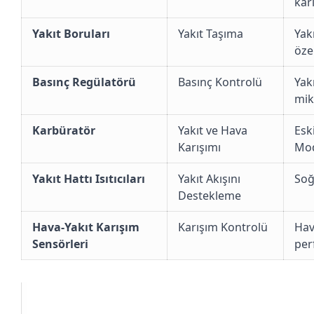
karı
Yakıt Boruları
Yakıt Taşıma
Yak
özel
Basınç Regülatörü
Basınç Kontrolü
Yak
mikt
Karbüratör
Yakıt ve Hava
Esk
Karışımı
Mod
Yakıt Hattı Isıtıcıları
Yakıt Akışını
Soğ
Destekleme
Hava-Yakıt Karışım
Karışım Kontrolü
Hav
Sensörleri
per