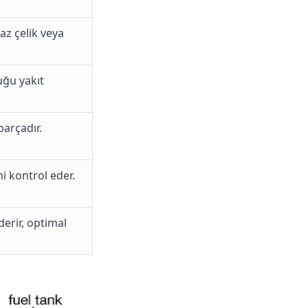
az çelik veya
uğu yakıt
parçadır.
i kontrol eder.
derir, optimal