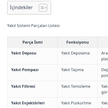
İçindekiler
Yakıt Sistemi Parçaları Listesi
Parça İsmi
Fonksiyonu
Yakıt Deposu
Yakıt Depolama
Ara
plas
Yakıt Pompası
Yakıt Taşıma
Dep
pom
Yakıt Filtresi
Yakıt Temizleme
Yak
gör
Yakıt Enjektörleri
Yakıt Püskürtme
Yak