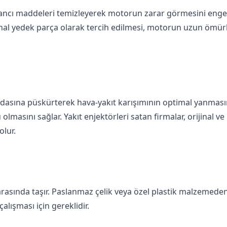
 yabancı maddeleri temizleyerek motorun zarar görmesini engel
inal yedek parça
olarak tercih edilmesi, motorun uzun ömürl
 odasına püskürterek hava-yakıt karışımının optimal yanmasın
 olmasını sağlar.
Yakıt enjektörleri satan firmalar
, orijinal ve
olur.
r arasında taşır. Paslanmaz çelik veya özel plastik malzemede
lışması için gereklidir.