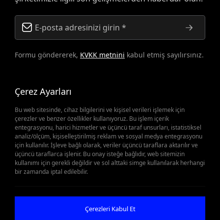
Formu göndererek,
KVKK metnini
kabul etmiş sayılırsınız.
Çerez Ayarları
Bu web sitesinde, cihaz bilgilerini ve kişisel verileri işlemek için
çerezler ve benzer özellikler kullanıyoruz. Bu işlem içerik
entegrasyonu, harici hizmetler ve üçüncü taraf unsurları, istatistiksel
analiz/ölçüm, kişiselleştirilmiş reklam ve sosyal medya entegrasyonu
Yedek Parçalar Önemli
için kullanılır. İşleve bağlı olarak, veriler üçüncü taraflara aktarılır ve
üçüncü taraflarca işlenir. Bu onay isteğe bağlıdır, web sitemizin
kullanımı için gerekli değildir ve sol alttaki simge kullanılarak herhangi
Olduğunda
bir zamanda iptal edilebilir.
Teklif Al
Çerezleri Kabul Et