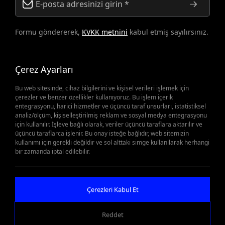
Formu göndererek,
KVKK metnini
kabul etmiş sayılırsınız.
Çerez Ayarları
Bu web sitesinde, cihaz bilgilerini ve kişisel verileri işlemek için
çerezler ve benzer özellikler kullanıyoruz. Bu işlem içerik
entegrasyonu, harici hizmetler ve üçüncü taraf unsurları, istatistiksel
analiz/ölçüm, kişiselleştirilmiş reklam ve sosyal medya entegrasyonu
Yedek Parçalar Önemli
için kullanılır. İşleve bağlı olarak, veriler üçüncü taraflara aktarılır ve
üçüncü taraflarca işlenir. Bu onay isteğe bağlıdır, web sitemizin
kullanımı için gerekli değildir ve sol alttaki simge kullanılarak herhangi
Olduğunda
bir zamanda iptal edilebilir.
Teklif Al
Çerezleri Kabul Et
Reddet
WEB
İSTANBUL WEB TASARIM AJANSI - PENTA YAZIL
TASARIM