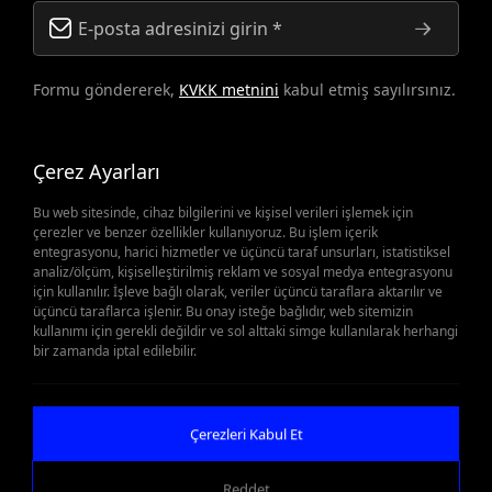
Formu göndererek,
KVKK metnini
kabul etmiş sayılırsınız.
Çerez Ayarları
Bu web sitesinde, cihaz bilgilerini ve kişisel verileri işlemek için
çerezler ve benzer özellikler kullanıyoruz. Bu işlem içerik
entegrasyonu, harici hizmetler ve üçüncü taraf unsurları, istatistiksel
analiz/ölçüm, kişiselleştirilmiş reklam ve sosyal medya entegrasyonu
Yedek Parçalar Önemli
için kullanılır. İşleve bağlı olarak, veriler üçüncü taraflara aktarılır ve
üçüncü taraflarca işlenir. Bu onay isteğe bağlıdır, web sitemizin
kullanımı için gerekli değildir ve sol alttaki simge kullanılarak herhangi
Olduğunda
bir zamanda iptal edilebilir.
Teklif Al
Çerezleri Kabul Et
Reddet