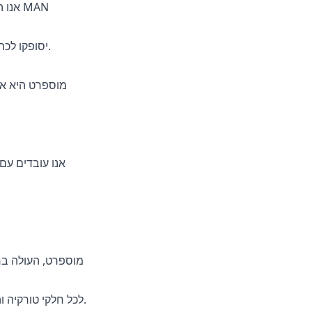
אנו ה
עם הרשאות השירות השורשיות שלנו, אנו מבטיחים שכל המוצרים המוזכרים בקטלוג חלקי החילוף של MAN יסופקו לכתובת הנתונה ללא כל בעיה.
מוספרט היא אח
אנו עובדים עם
מוספרט, העולה בר
לָכֵן; אנו מספקים משלוח MAN Spare Parts / MAN Spare Parts לכל חלקי טורקיה והעולם במחירים הטובים ביותר למשאיות, משאיות וכלי רכב כבדים.