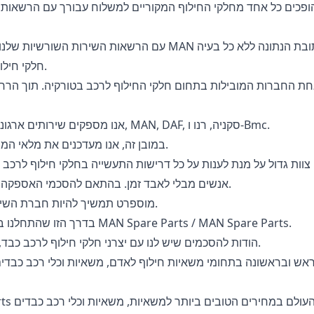
ופכים כל אחד מחלקי החילוף המקוריים למשלוח עבורך עם הרשאות המטען
אנו מגייסים עבורכם אפשרויות תשלום קלות דרך מחירון MAN חלקי חילוף.
ת החברות המובילות בתחום חלקי החילוף לרכב בטורקיה. תוך הרחבת 
אנו מספקים שירותים ארגוניים עבור דרישות רבות ושונות כגון חלקי חילוף לרכב כבד מרצדס, MAN, DAF, סקניה, רנו ו-Bmc.
במובן זה, אנו מעדכנים את מלאי המוצרים שלנו, תוך התחשבות בדרישות הרכב המשתנות של העולם.
 צוות גדול על מנת לענות על כל דרישות התעשייה בחלקי חילוף לרכ
אנשים מבלי לאבד זמן. בהתאם להסכמי האספקה ​​העולמיים שלנו, אנו מסוגלים לספק שירות ללקוחותינו מכל נקודה.
מוספרט תמשיך להיות חברת השירות המהירה ביותר בתעשיית חלקי החילוף לרכב מהעבר לעתיד.
בדרך הזו שהתחלנו באהבת היום הראשון; אנו מספקים שירותים לכל המותגים, לרבות MAN Spare Parts / MAN Spare Parts.
הודות להסכמים שיש לנו עם יצרני חלקי חילוף לרכב כבד, אנו מספקים בקלות כל מוצר מבוקש לכתובת הנתונה ללא בעיות.
אש ובראשונה בתחומי משאיות חילוף לאדם, משאיות וכלי רכב כבדים