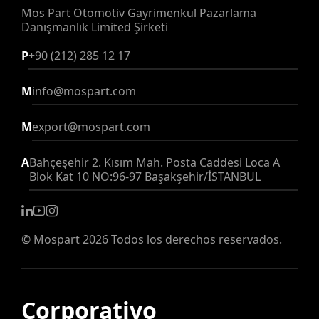
Mos Part Otomotiv Gayrimenkul Pazarlama
Danışmanlık Limited Şirketi
P
+90 (212) 285 12 17
M
info@mospart.com
M
export@mospart.com
A
Bahçeşehir 2. Kısım Mah. Posta Caddesi Loca A
Blok Kat 10 NO:96-97 Başakşehir/İSTANBUL
©
Mospart
2026 Todos los derechos reservados.
Corporativo