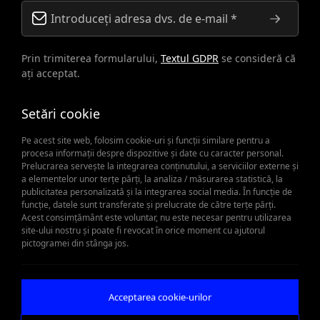
Prin trimiterea formularului,
Textul GDPR
se consideră că
ați acceptat.
Setări cookie
Pe acest site web, folosim cookie-uri și funcții similare pentru a
procesa informații despre dispozitive și date cu caracter personal.
Prelucrarea servește la integrarea conținutului, a serviciilor externe și
a elementelor unor terțe părți, la analiza / măsurarea statistică, la
publicitatea personalizată și la integrarea social media. În funcție de
Când piesele de schimb sunt
funcție, datele sunt transferate și prelucrate de către terțe părți.
Acest consimțământ este voluntar, nu este necesar pentru utilizarea
site-ului nostru și poate fi revocat în orice moment cu ajutorul
importante
pictogramei din stânga jos.
Obțineți oferta
Acceptarea cookie-urilor