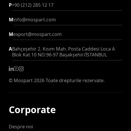
P
+90 (212) 285 12 17
M
info@mospart.com
M
export@mospart.com
A
Bahçeşehir 2. Kısım Mah. Posta Caddesi Loca A
Blok Kat 10 NO:96-97 Başakşehir/İSTANBUL
©
Mospart
2026 Toate drepturile rezervate.
Corporate
Despre noi