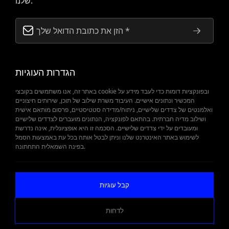
אתה נחשב כמי שקיבל את זה.
טקסט KVKK
על ידי הגשת הטופס,
הגדרות העוגיות
באתר זה, אנו משתמשים בקובצי cookie ובפונקציות דומות כדי לעבד מידע על
המכשיר ונתונים אישיים. העיבוד משרת שילוב של תוכן, שירותים חיצוניים
ואלמנטים של צדדים שלישיים, ניתוח/מדידה סטטיסטיים, פרסום מותאם אישית
ושילוב מדיה חברתית. בהתאם לפונקציה, הנתונים מועברים לצדדים שלישיים
ומעובדים על ידי צדדים שלישיים. הסכמה זו היא אופציונלית, אינה נדרשת
לשימוש באתר האינטרנט שלנו וניתן לבטל אותה בכל עת באמצעות הסמל
כאשר חלקי חילוף חשובים
בפינה השמאלית התחתונה.
קבל הצעת מחיר
קבל עוגיות
לדחות
WEB
İSTANBUL WEB TASARIM AJANSI - PENTA YAZIL
TASARIM