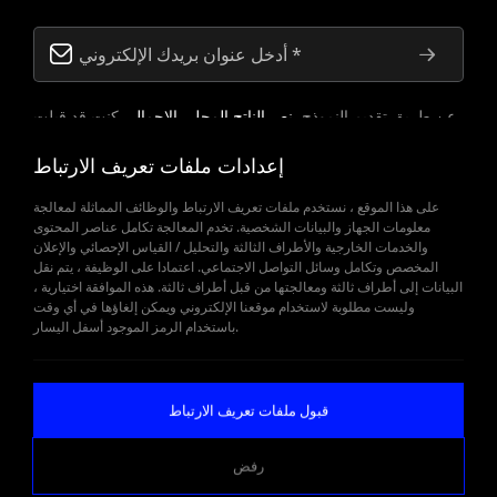
عن طريق تقديم النموذج,
نص الناتج المحلي الإجمالي
كنت قد قبلت
تقريبا.
إعدادات ملفات تعريف الارتباط
على هذا الموقع ، نستخدم ملفات تعريف الارتباط والوظائف المماثلة لمعالجة
معلومات الجهاز والبيانات الشخصية. تخدم المعالجة تكامل عناصر المحتوى
والخدمات الخارجية والأطراف الثالثة والتحليل / القياس الإحصائي والإعلان
المخصص وتكامل وسائل التواصل الاجتماعي. اعتمادا على الوظيفة ، يتم نقل
البيانات إلى أطراف ثالثة ومعالجتها من قبل أطراف ثالثة. هذه الموافقة اختيارية ،
وليست مطلوبة لاستخدام موقعنا الإلكتروني ويمكن إلغاؤها في أي وقت
عندما تكون قطع الغيار مهمة
باستخدام الرمز الموجود أسفل اليسار.
احصل على عرض
قبول ملفات تعريف الارتباط
رفض
WEB
İSTANBUL WEB TASARIM AJANSI - PENTA YAZIL
TASARIM