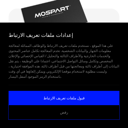
إعدادات ملفات تعريف الارتباط
على هذا الموقع ، نستخدم ملفات تعريف الارتباط والوظائف المماثلة لمعالجة
معلومات الجهاز والبيانات الشخصية. تخدم المعالجة تكامل عناصر المحتوى
والخدمات الخارجية والأطراف الثالثة والتحليل / القياس الإحصائي والإعلان
المخصص وتكامل وسائل التواصل الاجتماعي. اعتمادا على الوظيفة ، يتم نقل
البيانات إلى أطراف ثالثة ومعالجتها من قبل أطراف ثالثة. هذه الموافقة اختيارية ،
وليست مطلوبة لاستخدام موقعنا الإلكتروني ويمكن إلغاؤها في أي وقت
باستخدام الرمز الموجود أسفل اليسار.
قبول ملفات تعريف الارتباط
MUTLU AKÜ
رفض